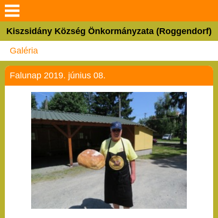
Keresés
Kiszsidány Község Önkormányzata (Roggendorf)
Bemutatkozás
Galéria
Hírek
Falunap 2019. június 08.
Látnivalók
Hagyományok
Egyházak
Választási információk
Elérhetőségek