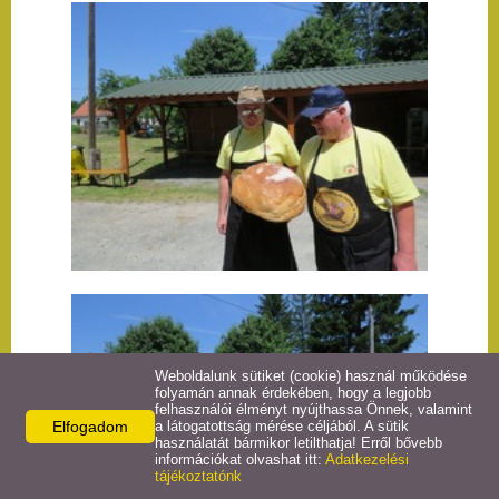
Önkormányzat
E-önkormányzatok
Egyesület
Közérdekű adatok
Hirdetmények
Galéria
Letölthető fájlok
Weboldalunk sütiket (cookie) használ működése
folyamán annak érdekében, hogy a legjobb
felhasználói élményt nyújthassa Önnek, valamint
Naptár
Elfogadom
a látogatottság mérése céljából. A sütik
használatát bármikor letilthatja! Erről bővebb
információkat olvashat itt:
Adatkezelési
tájékoztatónk