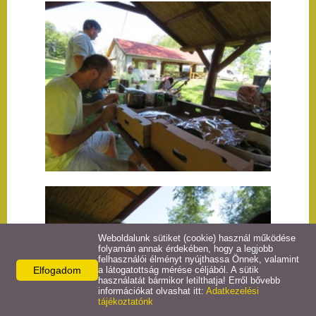
Önkormányzat
E-önkormányzatok
Egyesület
Közérdekű adatok
Hirdetmények
Galéria
Letölthető fájlok
Weboldalunk sütiket (cookie) használ működése
folyamán annak érdekében, hogy a legjobb
felhasználói élményt nyújthassa Önnek, valamint
Naptár
Elfogadom
a látogatottság mérése céljából. A sütik
használatát bármikor letilthatja! Erről bővebb
információkat olvashat itt:
Adatkezelési
tájékoztatónk