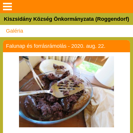
Keresés
Kiszsidány Község Önkormányzata (Roggendorf)
Bemutatkozás
Galéria
Hírek
Falunap és forrásrámolás - 2020. aug. 22.
Látnivalók
Hagyományok
Egyházak
Választási információk
Elérhetőségek